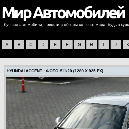
Лучшие автомобили, новости и обзоры со всего мира. Будь в курс
A
B
C
D
E
F
G
H
I
J
HYUNDAI ACCENT
: ФОТО #11/20 (1280 X 925 PX)