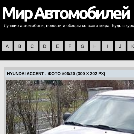
Лучшие автомобили, новости и обзоры со всего мира. Будь в курс
A
B
C
D
E
F
G
H
I
J
HYUNDAI ACCENT
: ФОТО #06/20 (300 X 202 PX)