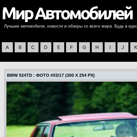
Лучшие автомобили, новости и обзоры со всего мира. Будь в курс
A
B
C
D
E
F
G
H
I
J
BMW 524TD
: ФОТО #03/17 (300 X 254 PX)