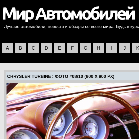
Лучшие автомобили, новости и обзоры со всего мира. Будь в курс
A
B
C
D
E
F
G
H
I
J
CHRYSLER TURBINE
: ФОТО #08/10 (800 X 600 PX)