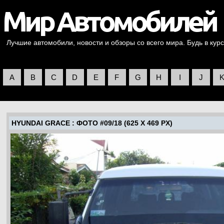
Лучшие автомобили, новости и обзоры со всего мира. Будь в курс
A
B
C
D
E
F
G
H
I
J
HYUNDAI GRACE
: ФОТО #09/18 (625 X 469 PX)