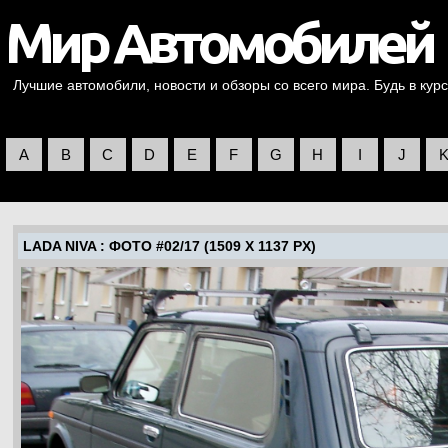
Лучшие автомобили, новости и обзоры со всего мира. Будь в курс
A
B
C
D
E
F
G
H
I
J
LADA NIVA
: ФОТО #02/17 (1509 X 1137 PX)