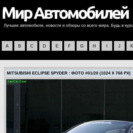
Лучшие автомобили, новости и обзоры со всего мира. Будь в курс
A
B
C
D
E
F
G
H
I
J
MITSUBISHI ECLIPSE SPYDER
: ФОТО #01/20 (1024 X 768 PX)